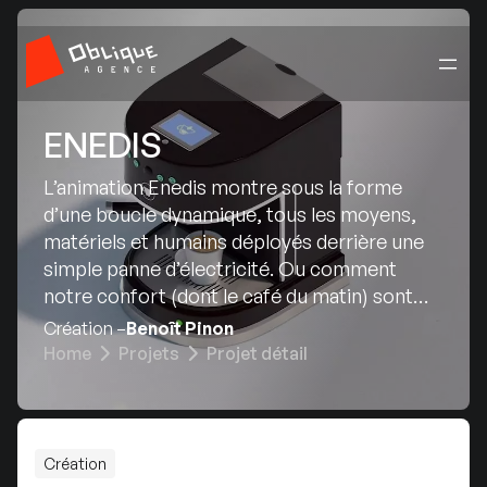
ENEDIS
L’animation Enedis montre sous la forme
d’une boucle dynamique, tous les moyens,
matériels et humains déployés derrière une
simple panne d’électricité. Ou comment
notre confort (dont le café du matin) sont
une des priorités d’Enedis.
Création –
Benoît Pinon
Home
Projets
Projet détail
Création