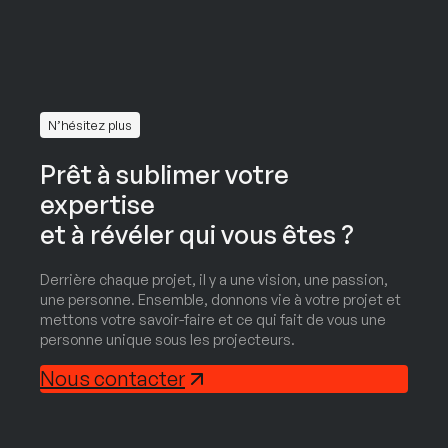
Home et Portfolio.
L’objectif : optimiser le parcours utilisateur
afin de valoriser leurs partenaires, tout en
préservant et respectant l’univers visuel déjà
en place.
N’hésitez plus
Prêt à sublimer votre
expertise
et à révéler qui vous êtes ?
Derrière chaque projet, il y a une vision, une passion,
une personne. Ensemble, donnons vie à votre projet et
mettons votre savoir-faire et ce qui fait de vous une
personne unique sous les projecteurs.
Nous contacter