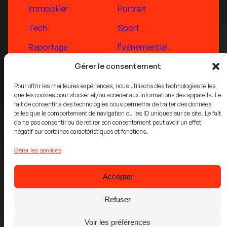
Immobilier
Portrait
Tech
Sport
Reportage
Événementiel
Gérer le consentement
Suivez-nous
Pour offrir les meilleures expériences, nous utilisons des technologies telles
que les cookies pour stocker et/ou accéder aux informations des appareils. Le
fait de consentir à ces technologies nous permettra de traiter des données
LinkedIn
telles que le comportement de navigation ou les ID uniques sur ce site. Le fait
de ne pas consentir ou de retirer son consentement peut avoir un effet
Vimeo
négatif sur certaines caractéristiques et fonctions.
Gérer les services
Accepter
© 2025 Oblique. Tous droits réservés.
Photographie
Vidéo
Motion design
UI/UX d
Refuser
Mentions légales
Politique de Confidentialité
Conditions de Service
Voir les préférences
Politique de cookies (UE)